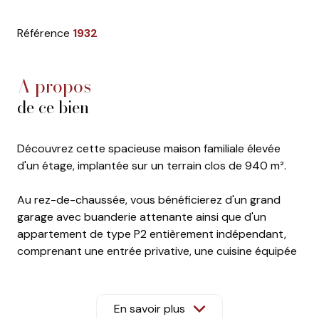
Référence
1932
a propos
de ce bien
Découvrez cette spacieuse maison familiale élevée
d'un étage, implantée sur un terrain clos de 940 m².
Au rez-de-chaussée, vous bénéficierez d'un grand
garage avec buanderie attenante ainsi que d'un
appartement de type P2 entièrement indépendant,
comprenant une entrée privative, une cuisine équipée
et la climatisation. Cet espace est idéal pour accueillir
un proche, recevoir des invités ou générer un revenu
locatif.
En savoir plus