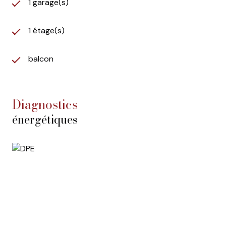
1 garage(s)
Appartement T2 indépendant.
Trois belles chambres.
Double séjour avec cheminée.
1 étage(s)
Climatisation dans les deux niveaux.
Cuisine équipée et aménagée.
balcon
Possibilité de réunir les deux logements.
Fort potentiel après rafraîchissement.
diagnostics
Cette annonce a été rédigée sous la responsabilité
éditoriale de Lucile Mauger EI agissant sous le statut
énergétiques
d'agent commercial immatriculé au RSAC de Nîmes
sous le numéro 905251351.
Honoraires d'agence à la charge du vendeur.
DPE réalisé le 15/05/2026
Montant estimé des dépenses annuelles d'énergie
pour un usage standard: entre 1670€ et 2330€ par
an.
Consommation énergie primaire : 106 kWh/m²/an.
Consommation énergie finale : 87 kWh/m²/an