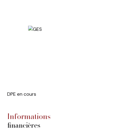
Les informations sur les risques auxquels ce bien est
exposé, y compris l'obligation légale de
débroussaillement, sont disponibles sur le site
Géorisques : www.georisques.gouv.fr.
DPE en cours
informations
financières