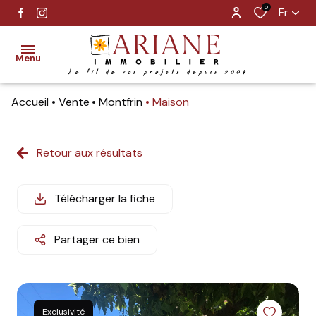
0
Fr
Menu
Accueil
Vente
Montfrin
Maison
vente
location
Retour aux résultats
gestion
Télécharger la fiche
estimation
Partager ce bien
alerte
e-mail
notre
Exclusivité