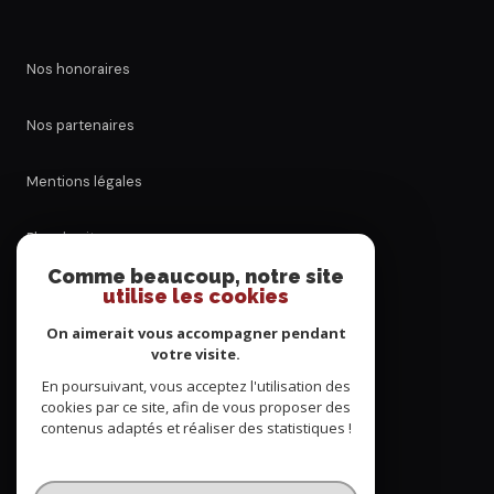
Nos honoraires
Nos partenaires
Mentions légales
Plan du site
Comme beaucoup, notre site
utilise les cookies
Admin
On aimerait vous accompagner pendant
Politique RGPD
votre visite.
En poursuivant, vous acceptez l'utilisation des
cookies par ce site, afin de vous proposer des
Cookies
contenus adaptés et réaliser des statistiques !
© 2026 | Tous droits réservés