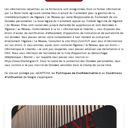
Les informations recueillies sur ce formulaire sont enregistrées dans un fichier informatisé
par La Boite Immo agissant comme Sous-traitant du traitement pour la gestion de la
clientèle/prospects de l'Agence / du Réseau qui reste Responsable du Traitement de vos
Données personnelles. La base légale du traitement repose sur l'intérêt légitime de l'Agence
/ du Réseau. Elles sont conservées jusqu'à demande de suppression et sont destinées à
l'Agence / au Réseau. Conformément à la loi « informatique et libertés », vous disposez des
droits d’accès, de rectification, d’effacement, d’opposition, de limitation et de portabilité de
vos données. Vous pouvez retirer votre consentement à tout moment en contactant
directement l’Agence / Le Réseau. Consultez le site
https://cnil.fr/fr
pour plus d’informations
sur vos droits. Si vous estimez, après avoir contacté l'Agence / le Réseau, que vos droits «
Informatique et Libertés » ne sont pas respectés, vous pouvez adresser une réclamation à la
CNIL. Nous vous informons de l’existence de la liste d'opposition au démarchage
téléphonique « Bloctel », sur laquelle vous pouvez vous inscrire ici :
https://www.bloctel.gouv.fr
. Dans le cadre de la protection des Données personnelles, nous
vous invitons à ne pas inscrire de Données sensibles dans le champ de saisie libre.
Ce site est protégé par reCAPTCHA, les
Politiques de Confidentialité
et es
Conditions
d'utilisation
de Google s'appliquent.