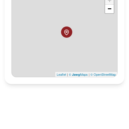
+
−
Leaflet
|
©
Maps
|
© OpenStreetMap
Jawg