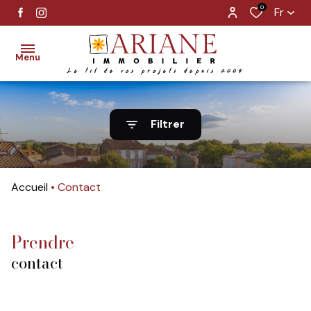
0
Fr
Menu
vente
Filtrer
location
gestion
Accueil
Contact
estimation
prendre
alerte
e-mail
contact
notre