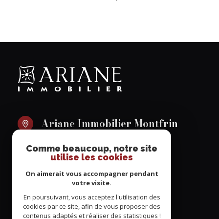
Ariane Immobilier Montfrin
04 66 03 33 85
Comme beaucoup, notre site
immobilier.ariane@wanadoo.fr
utilise les cookies
3 ter avenue du docteur Félix Clément
On aimerait vous accompagner pendant
30490 Montfrin
votre visite.
En poursuivant, vous acceptez l'utilisation des
cookies par ce site, afin de vous proposer des
contenus adaptés et réaliser des statistiques !