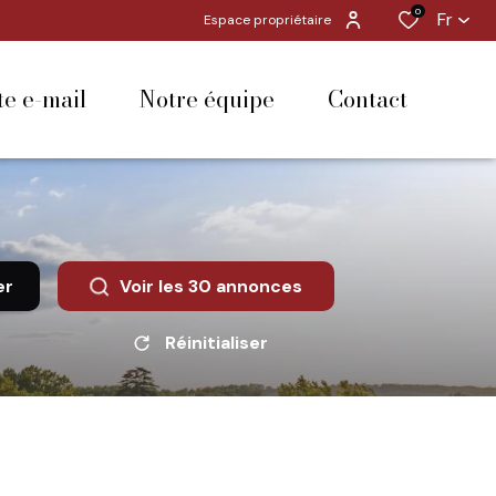
0
Fr
Espace propriétaire
rte e-mail
notre équipe
contact
er
Voir les
30
annonces
Réinitialiser