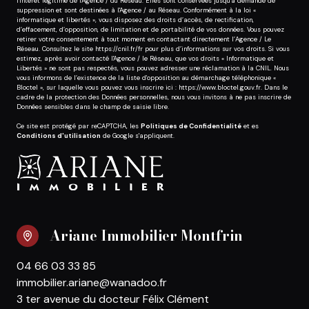
l'intérêt légitime de l'Agence / du Réseau. Elles sont conservées jusqu'à demande de
suppression et sont destinées à l'Agence / au Réseau. Conformément à la loi «
informatique et libertés », vous disposez des droits d’accès, de rectification,
d’effacement, d’opposition, de limitation et de portabilité de vos données. Vous pouvez
retirer votre consentement à tout moment en contactant directement l’Agence / Le
Réseau. Consultez le site
https://cnil.fr/fr
pour plus d’informations sur vos droits. Si vous
estimez, après avoir contacté l'Agence / le Réseau, que vos droits « Informatique et
Libertés » ne sont pas respectés, vous pouvez adresser une réclamation à la CNIL. Nous
vous informons de l’existence de la liste d'opposition au démarchage téléphonique «
Bloctel », sur laquelle vous pouvez vous inscrire ici :
https://www.bloctel.gouv.fr
. Dans le
cadre de la protection des Données personnelles, nous vous invitons à ne pas inscrire de
Données sensibles dans le champ de saisie libre.
Ce site est protégé par reCAPTCHA, les
Politiques de Confidentialité
et es
Conditions d'utilisation
de Google s'appliquent.
Ariane Immobilier Montfrin
04 66 03 33 85
immobilier.ariane@wanadoo.fr
3 ter avenue du docteur Félix Clément