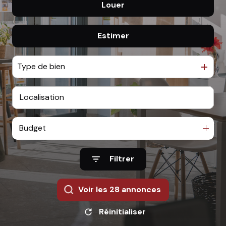
équipe
Louer
De l'ancien
contact
Estimer
à l'année
Type de bien
Budget
Filtrer
Voir les
28
annonces
Réinitialiser