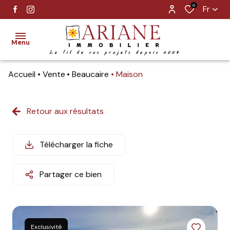
0
Fr
Menu
Accueil
Vente
Beaucaire
Maison
vente
location
Retour aux résultats
gestion
Télécharger la fiche
estimation
Partager ce bien
alerte
e-mail
notre
Exclusivité