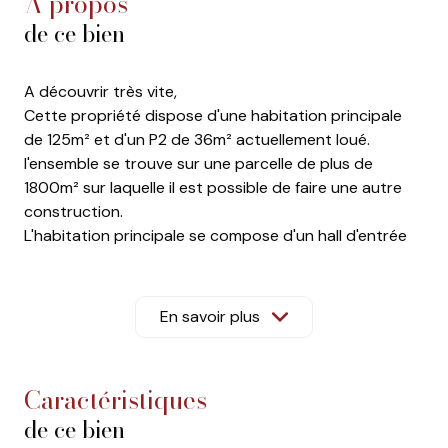
a propos
de ce bien
A découvrir très vite,
Cette propriété dispose d'une habitation principale
de 125m² et d'un P2 de 36m² actuellement loué.
l'ensemble se trouve sur une parcelle de plus de
1800m² sur laquelle il est possible de faire une autre
construction.
L'habitation principale se compose d'un hall d'entrée
d'une cuisine indépendante, une salle à manger et un
salon cheminée, la partie nuit offre 3 chambres, une
salle de bains et un wc, deux agréables terrasses à l
En savoir plus
Est et à l'Ouest offre une vue dégagée.
Le P2 non mitoyen actuellement loué, a été rénové
entièrement il y a peu. il dispose de sa terrasse et de
caractéristiques
son stationnement.
de ce bien
Sur le terrain il y a aussi en garage un abri, et un