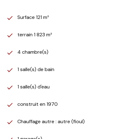
forage.
De nombreuses possibilités s'offrent à vous.
Surface 121 m²
Honoraires d'agence à la charge du vendeur.
terrain 1 823 m²
DPE réalisé le 05/11/2025
Montant estimé des dépenses annuelles d'énergie
4 chambre(s)
pour un usage standard: entre 2030€ et 1810€ par an.
Consommation énergie primaire : 175 kWh/m²/an.
Consommation énergie finale : 151kWh/m²/an
1 salle(s) de bain
Les informations sur les risques auxquels ce bien est
exposé, y compris l'obligation légale de
1 salle(s) d'eau
débroussaillement, sont disponibles sur le site
Géorisques : www.georisques.gouv.fr.
construit en 1970
Chauffage autre : autre (fioul)
1 garage(s)