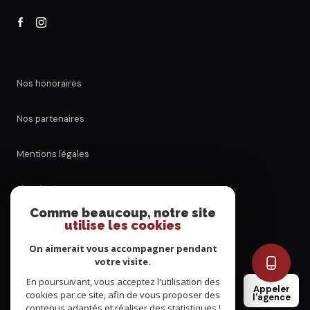
Nos honoraires
Nos partenaires
Mentions légales
Plan du site
Comme beaucoup, notre site
utilise les cookies
Admin
On aimerait vous accompagner pendant
Politique RGPD
votre visite.
En poursuivant, vous acceptez l'utilisation des
Appeler
cookies par ce site, afin de vous proposer des
Cookies
l'agence
contenus adaptés et réaliser des statistiques !