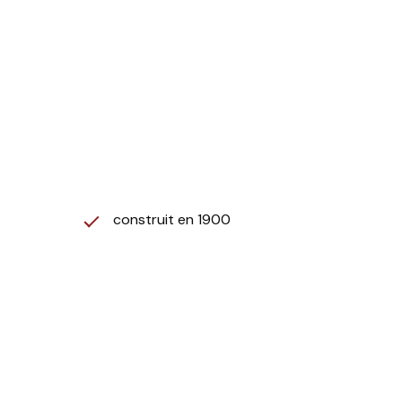
 commercial immatriculé au RSAC de Nîmes sous le
isponibles sur le site Géorisques :
construit en 1900