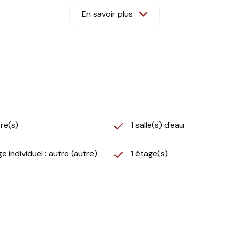
En savoir plus
oriale de Marie Elodie Fauvre agissant sous le statut d'agent
un usage standard: entre 1070€ et 1460€ par an.
onnements compris)
mation énergie finale : 99kWh/m2/an
osé, y compris l'obligation légale de débroussaillement, sont d
re(s)
1 salle(s) d'eau
e individuel : autre (autre)
1 étage(s)