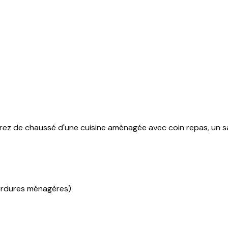
rez de chaussé d'une cuisine aménagée avec coin repas, un sal
 ordures ménagères)
u 06.99.15.53.79