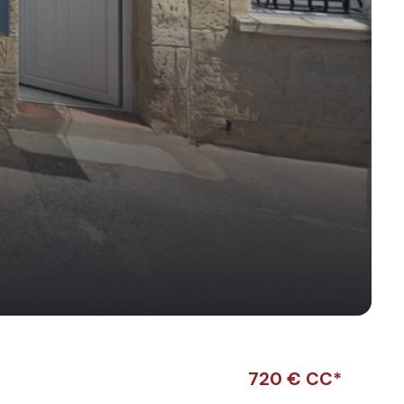
720 € CC*