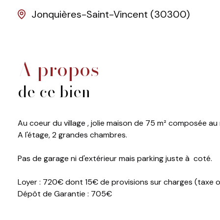
Jonquières-Saint-Vincent (30300)
a propos
de ce bien
Au coeur du village , jolie maison de 75 m² composée au 
A l'étage, 2 grandes chambres.
Pas de garage ni d'extérieur mais parking juste à coté.
Loyer : 720€ dont 15€ de provisions sur charges (taxe
Dépôt de Garantie : 705€
Honoraires de location : 597.92€
Contactez JONQUIERES IMMOBILIER au : 04.66.74.16.06 o